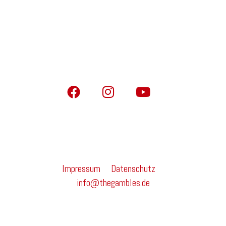
The Gambles – Rock ’n‘ Roll Music
I
©
2026 The Gambles Gbr
Impressum
I
Datenschutz
I
info@thegambles.de